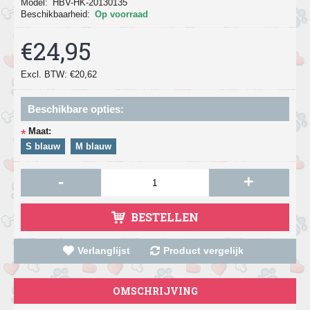
Model:
HBV-HK-20130135
Beschikbaarheid:
Op voorraad
€24,95
Excl. BTW: €20,62
Beschikbare opties:
Maat:
*
S blauw
M blauw
-
+
BESTELLEN
Verlanglijst
Product vergelijk
OMSCHRIJVING