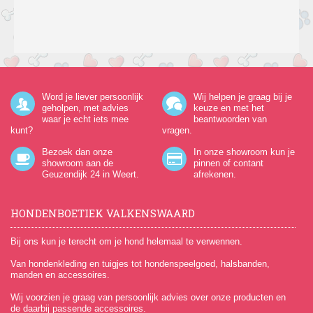
Word je liever persoonlijk
Wij helpen je graag bij je
geholpen, met advies
keuze en met het
waar je echt iets mee
beantwoorden van
kunt?
vragen.
Bezoek dan onze
In onze showroom kun je
showroom aan de
pinnen of contant
Geuzendijk 24
in Weert.
afrekenen.
HONDENBOETIEK VALKENSWAARD
Bij ons kun je terecht om je hond helemaal te verwennen.
Van hondenkleding en tuigjes tot hondenspeelgoed, halsbanden,
manden en accessoires.
Wij voorzien je graag van persoonlijk advies over onze producten en
de daarbij passende accessoires.