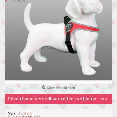
Meer afbeeldingen
Fibbia basic verstelbaar reflective blauw - maat 1 (tot 3kg)
Merk:
Tre Ponti