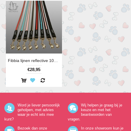
Fibbia lijnen reflective 100 cm diverse kleuren
€28,95
Word je liever persoonlijk
Wij helpen je graag bij je
geholpen, met advies
keuze en met het
waar je echt iets mee
beantwoorden van
kunt?
vragen.
Bezoek dan onze
In onze showroom kun je