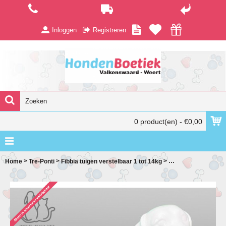
Inloggen
Registreren
0 product(en) - €0,00
>
>
>
Home
Tre-Ponti
Fibbia tuigen verstelbaar 1 tot 14kg
Fibbia basic verstel