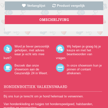
Verlanglijst
Product vergelijk
OMSCHRIJVING
Word je liever persoonlijk
Wij helpen je graag bij je
geholpen, met advies
keuze en met het
waar je echt iets mee
beantwoorden van
kunt?
vragen.
Bezoek dan onze
In onze showroom kun je
showroom aan de
pinnen of contant
Geuzendijk 24
in Weert.
afrekenen.
HONDENBOETIEK VALKENSWAARD
Bij ons kun je terecht om je hond helemaal te verwennen.
Van hondenkleding en tuigjes tot hondenspeelgoed, halsbanden,
manden en accessoires.