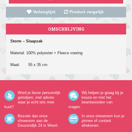
Verlanglijst
Product vergelijk
OMSCHRIJVING
Storm – Slaapzak
Material: 100% polyester + Fleece voering
Maat:
55 x 35 cm
Word je liever persoonlijk
Wij helpen je graag bij je
geholpen, met advies
keuze en met het
waar je echt iets mee
beantwoorden van
kunt?
vragen.
Bezoek dan onze
In onze showroom kun je
showroom aan de
pinnen of contant
Geuzendijk 24
in Weert.
afrekenen.