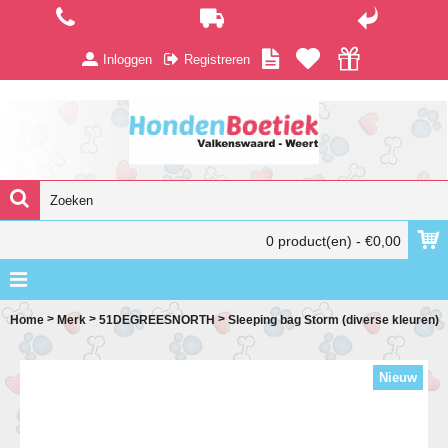
Inloggen
Registreren
0 product(en) - €0,00
>
>
>
Home
Merk
51DEGREESNORTH
Sleeping bag Storm (diverse kleuren)
Nieuw