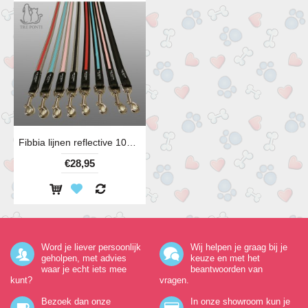
Fibbia lijnen reflective 100 cm diverse kleuren
€28,95
Word je liever persoonlijk
Wij helpen je graag bij je
geholpen, met advies
keuze en met het
waar je echt iets mee
beantwoorden van
kunt?
vragen.
Bezoek dan onze
In onze showroom kun je