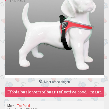
Meer afbeeldingen
Fibbia basic verstelbaar reflective rood - maat 3 (tot 7kg)
Merk:
Tre Ponti