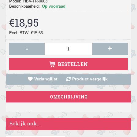
Model:
HBV-TR-0003
Beschikbaarheid:
Op voorraad
€18,95
Excl. BTW: €15,66
-
+
BESTELLEN
Verlanglijst
Product vergelijk
OMSCHRIJVING
Bekijk ook...