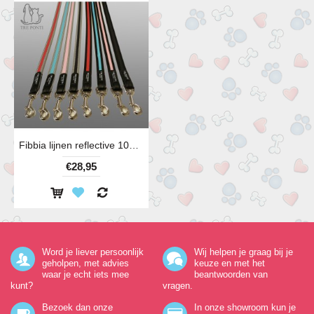
Fibbia lijnen reflective 100 cm diverse kleuren
€28,95
Word je liever persoonlijk
Wij helpen je graag bij je
geholpen, met advies
keuze en met het
waar je echt iets mee
beantwoorden van
kunt?
vragen.
Bezoek dan onze
In onze showroom kun je