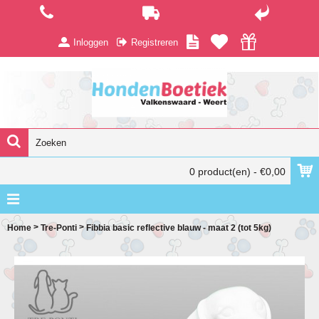
Inloggen
Registreren
0 product(en) - €0,00
>
>
Home
Tre-Ponti
Fibbia basic reflective blauw - maat 2 (tot 5kg)