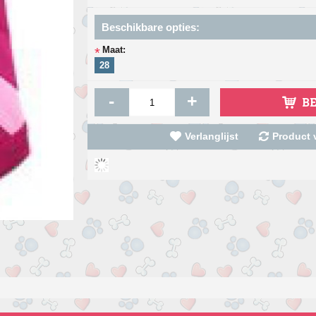
Beschikbare opties:
Maat:
*
28
-
+
B
Verlanglijst
Product v