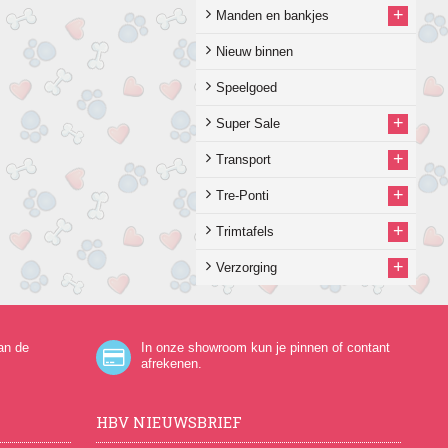
+
Manden en bankjes
Nieuw binnen
Speelgoed
+
Super Sale
+
Transport
+
Tre-Ponti
+
Trimtafels
+
Verzorging
an de
In onze showroom kun je pinnen of contant
afrekenen.
HBV NIEUWSBRIEF