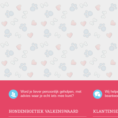
Word je liever persoonlijk geholpen, met
Wij help
advies waar je echt iets mee kunt?
beantwo
HONDENBOETIEK VALKENSWAARD
KLANTENSE