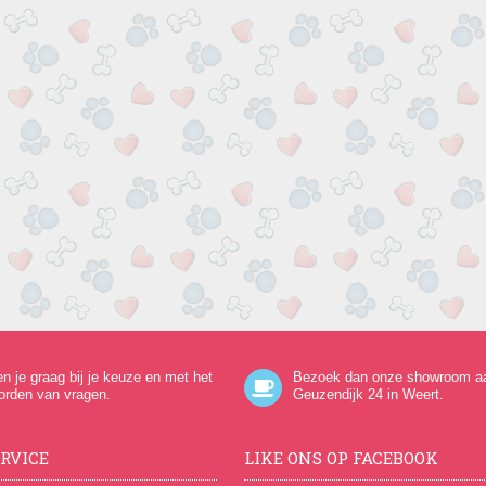
en je graag bij je keuze en met het
Bezoek dan onze showroom a
orden van vragen.
Geuzendijk 24
in Weert.
RVICE
LIKE ONS OP FACEBOOK