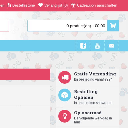
ren
Bestelhistorie
Verlanglijst (
0
)
Cadeaubon aanschaffen
0 product(en) - €0,00
Gratis Verzending
Bij besteding vanaf €99*
Bestelling
Ophalen
In onze ruime showroom
Op voorraad
De volgende werkdag in
huis