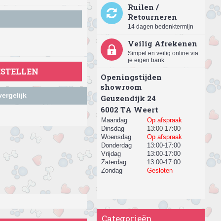
Ruilen /
Retourneren
14 dagen bedenktermijn
Veilig Afrekenen
Simpel en veilig online via
je eigen bank
ESTELLEN
Openingstijden
showroom
ergelijk
Geuzendijk 24
​6002 TA Weert
Maandag
Op afspraak
Dinsdag
13:00-17:00
Woensdag
Op afspraak
Donderdag
13:00-17:00
Vrijdag
13:00-17:00
Zaterdag
13:00-17:00
Zondag
Gesloten
Categorieën