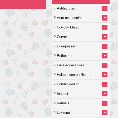
+
Ashley Craig
+
Auto-accessoires
+
Cowboy Magic
+
Curver
+
Draagtassen
+
Eetbakken
+
Fiets-accessoires
+
Halsbanden en Riemen
+
Hondenkleding
+
Innopet
+
Kennels
+
Lekkernij