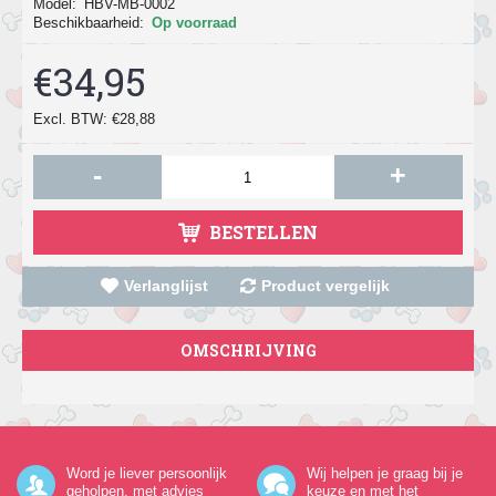
Model:
HBV-MB-0002
Beschikbaarheid:
Op voorraad
€34,95
Excl. BTW: €28,88
-
+
BESTELLEN
Verlanglijst
Product vergelijk
OMSCHRIJVING
Word je liever persoonlijk
Wij helpen je graag bij je
geholpen, met advies
keuze en met het