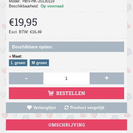
Model:
HBV-HK-20130119
Beschikbaarheid:
Op voorraad
€19,95
Excl. BTW: €16,49
Beschikbare opties:
Maat:
*
L groen
M groen
-
+
BESTELLEN
Verlanglijst
Product vergelijk
OMSCHRIJVING