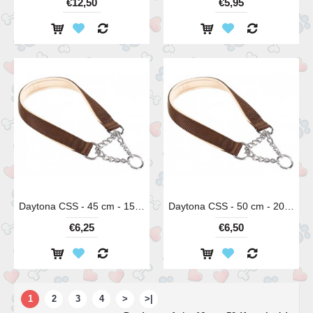
€12,50
€5,95
Daytona CSS - 45 cm - 15 mm
Daytona CSS - 50 cm - 20 mm
€6,25
€6,50
1
2
3
4
>
>|