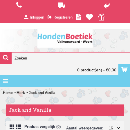
Inloggen
Registreren
0 product(en) - €0,00
>
>
Home
Merk
Jack and Vanilla
Jack and Vanilla
Product vergelijk (0)
Aantal weergegeven: