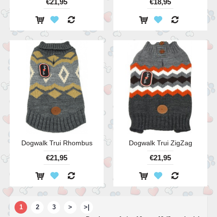
€21,95
€18,95
Dogwalk Trui Rhombus
Dogwalk Trui ZigZag
€21,95
€21,95
1
2
3
>
>|